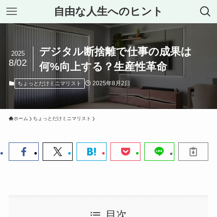
自由な人生へのヒント
デジタル断捨離で仕事の成果は
2025
8/02
何%向上する？生産性革命
2025年8月2日
ちょっとだけミニマリスト
ホーム
ちょっとだけミニマリスト
目次