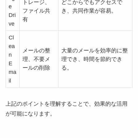
トレージ、
どこからでもアクセスで
e
ファイル共
き、共同作業が容易。
Dri
有
ve
Cl
ea
メールの整
大量のメールを効率的に整
n
理、不要メ
理でき、時間を節約でき
E
ールの削除
る。
ma
il
上記のポイントを理解することで、効果的な活用
が可能になります。