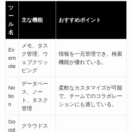
ツ
ー
主な機能
おすすめポイント
ル
名
メモ、タス
Ev
ク管理、ウ
情報を一元管理でき、検索
ern
ェブクリッ
機能が優れている。
ote
ピング
データベー
No
柔軟なカスタマイズが可能
ス、ノー
tio
で、チームでのコラボレー
ト、タスク
n
ションにも適している。
管理
Go
クラウドス
ogl