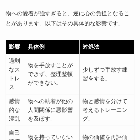
物への愛着が強すぎると、逆に心の負担となるこ
とがあります。以下はその具体的な影響です。
影響
具体例
対処法
過剰
物を手放すことが
なス
少しずつ手放す練
できず、整理整頓
トレ
習をする。
ができない。
ス
感情
物への執着が他の
物と感情を分けて
的な
人間関係に悪影響
考えるトレーニン
混乱
を及ぼす。
グ。
自己
物を持っていない
物の価値を再評価