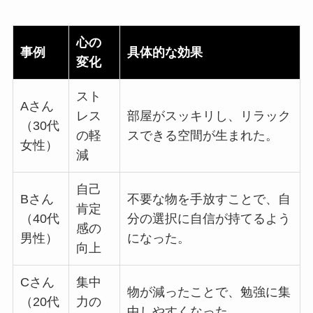
心の
事例
具体的な効果
変化
スト
Aさん
レス
部屋がスッキリし、リラック
（30代
の軽
スできる空間が生まれた。
女性）
減
自己
Bさん
不要な物を手放すことで、自
肯定
（40代
分の選択に自信が持てるよう
感の
男性）
になった。
向上
Cさん
集中
物が減ったことで、勉強に集
（20代
力の
中しやすくなった。