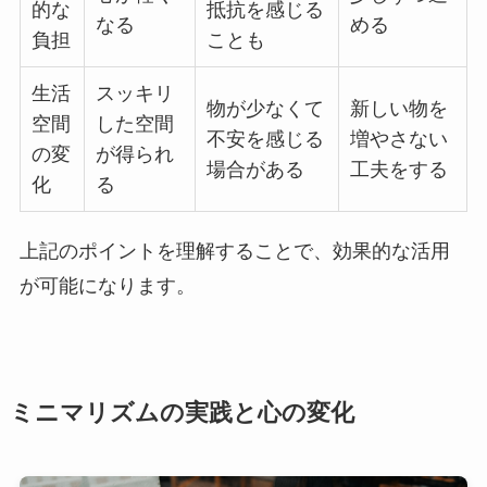
的な
抵抗を感じる
なる
める
負担
ことも
生活
スッキリ
物が少なくて
新しい物を
空間
した空間
不安を感じる
増やさない
の変
が得られ
場合がある
工夫をする
化
る
上記のポイントを理解することで、効果的な活用
が可能になります。
ミニマリズムの実践と心の変化