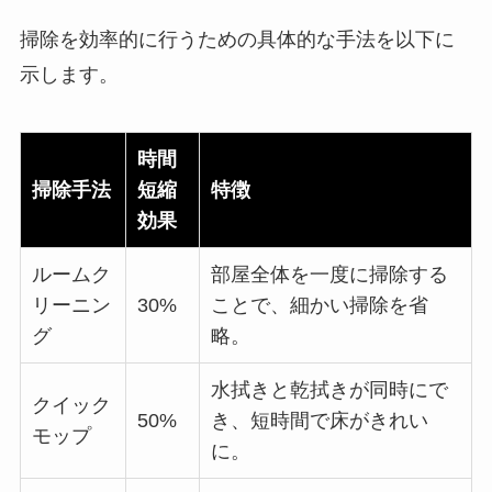
掃除を効率的に行うための具体的な手法を以下に
示します。
時間
掃除手法
短縮
特徴
効果
ルームク
部屋全体を一度に掃除する
リーニン
30%
ことで、細かい掃除を省
グ
略。
水拭きと乾拭きが同時にで
クイック
50%
き、短時間で床がきれい
モップ
に。