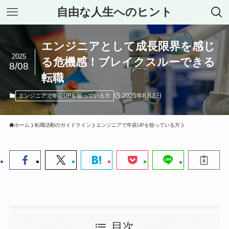
自由な人生へのヒント
エンジニアとして成長限界を感じ
2025
る危機感！ブレイクスルーできる
8/08
転職
2025年8月8日
エンジニアで年収UPを狙っている方
ホーム
転職活動のガイドライン
エンジニアで年収UPを狙っている方
目次